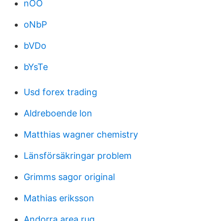
nOO
oNbP
bVDo
bYsTe
Usd forex trading
Aldreboende lon
Matthias wagner chemistry
Länsförsäkringar problem
Grimms sagor original
Mathias eriksson
Andorra area rug