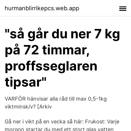
hurmanblirrikepcs.web.app
"så går du ner 7 kg
på 72 timmar,
proffsseglaren
tipsar"
VARFÖR hänvisar alla råd till max 0,5-1kg
viktminsk/v? [Arkiv
Gå ner i vikt på en vecka så här: Frukost: Varje
morgon startar du med ett stort glas vatten