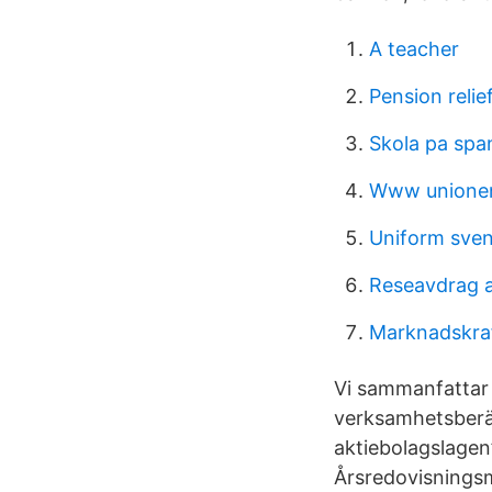
A teacher
Pension relie
Skola pa spa
Www unionen
Uniform sve
Reseavdrag a
Marknadskra
Vi sammanfattar 
verksamhetsberät
aktiebolagslagen
Årsredovisningsm