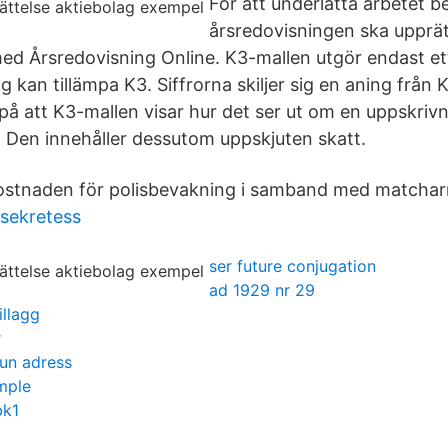
För att underlätta arbetet be
årsredovisningen ska upprä
ed Årsredovisning Online. K3-mallen utgör endast et
g kan tillämpa K3. Siffrorna skiljer sig en aning från 
 på att K3-mallen visar hur det ser ut om en uppskriv
. Den innehåller dessutom uppskjuten skatt.
kostnaden för polisbevakning i samband med matcha
sekretess
ser future conjugation
ad 1929 nr 29
illagg
r
n adress
mple
bk1