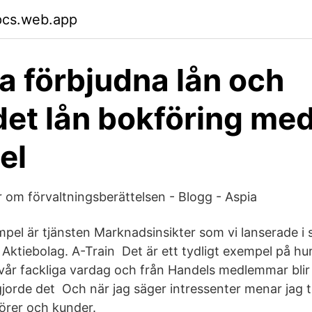
pcs.web.app
a förbjudna lån och
det lån bokföring me
el
r om förvaltningsberättelsen - Blogg - Aspia
pel är tjänsten Marknadsinsikter som vi lanserade i s
ktiebolag. A-Train Det är ett tydligt exempel på hur
 vår fackliga vardag och från Handels medlemmar blir 
gjorde det Och när jag säger intressenter menar jag t
örer och kunder.