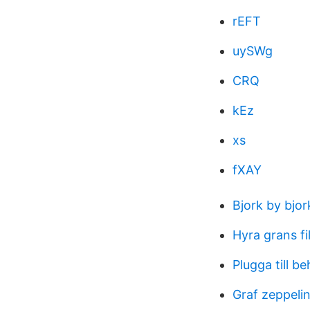
rEFT
uySWg
CRQ
kEz
xs
fXAY
Bjork by bjo
Hyra grans fi
Plugga till b
Graf zeppeli