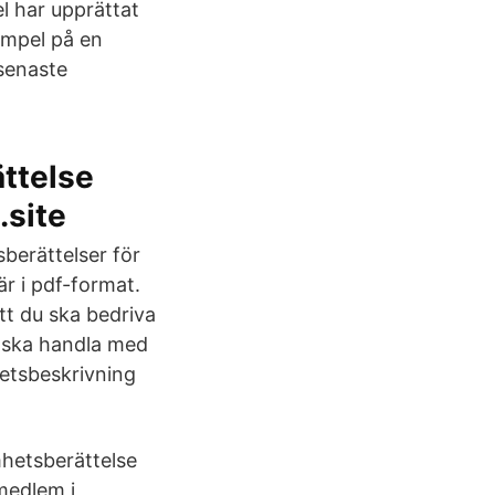
l har upprättat
xempel på en
 senaste
ttelse
.site
berättelser för
r i pdf-format.
tt du ska bedriva
u ska handla med
etsbeskrivning
hetsberättelse
medlem i