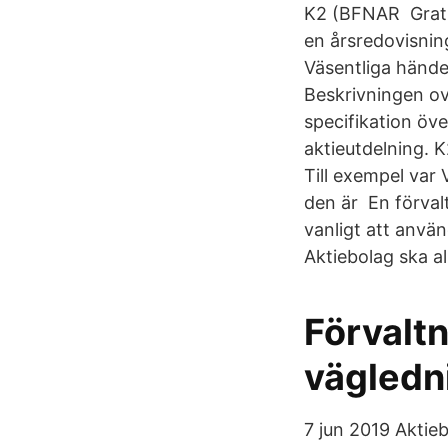
K2 (BFNAR Gratis
en årsredovisnin
Väsentliga hände
Beskrivningen ova
specifikation öve
aktieutdelning. K
Till exempel var
den är En förval
vanligt att använ
Aktiebolag ska al
Förvaltn
vägledn
7 jun 2019 Aktie