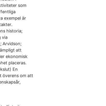
iviteter som
fentliga
ra exempel är
akter.
s historia;
 via
; Arvidson;
lämpligt att
ller ekonomisk
mhet placeras.
kslut) En
it överens om att
kenskapsår,