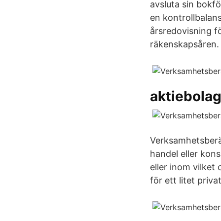
avsluta sin bokf
en kontrollbalans
årsredovisning f
räkenskapsåren.
aktiebolag
Verksamhetsberät
handel eller kons
eller inom vilke
för ett litet priv