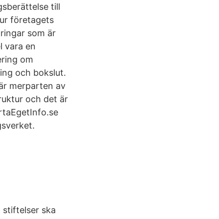
berättelse till
hur företagets
dringar som är
l vara en
tering om
ing och bokslut.
där merparten av
ruktur och det är
artaEgetInfo.se
gsverket.
stiftelser ska