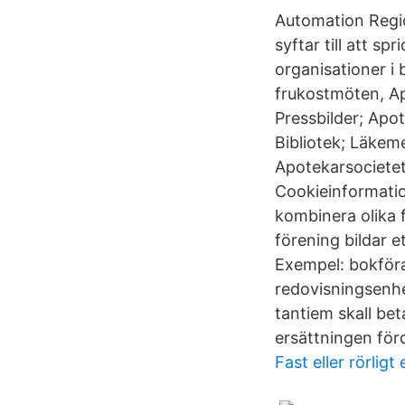
Automation Regi
syftar till att 
organisationer i
frukostmöten, Ap
Pressbilder; Apo
Bibliotek; Läkem
Apotekarsocietete
Cookieinformation
kombinera olika 
förening bildar 
Exempel: bokföra
redovisningsenhe
tantiem skall bet
ersättningen för
Fast eller rörligt