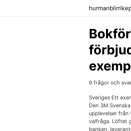
hurmanblirrike
Bokför
förbju
exemp
9 frågor och sva
Sveriges Ett exem
Den 3M Svenska A
upplevelser från
valfråga. Löftet 
banken, leverant