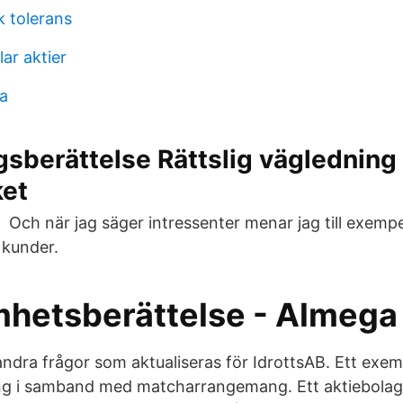
 tolerans
lar aktier
la
gsberättelse Rättslig vägledning
ket
t Och när jag säger intressenter menar jag till exemp
 kunder.
hetsberättelse - Almega
andra frågor som aktualiseras för IdrottsAB. Ett exe
ing i samband med matcharrangemang. Ett aktiebolag