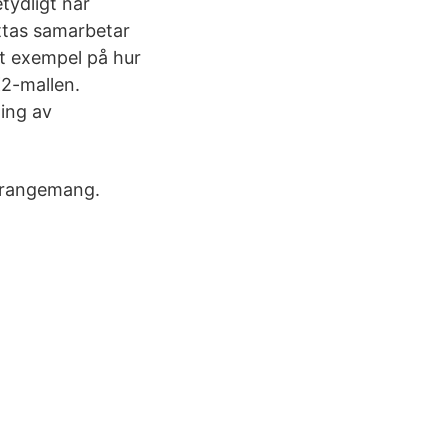
tydligt när
ttas samarbetar
t exempel på hur
K2-mallen.
ning av
rrangemang.