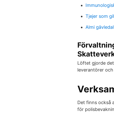
Immunologisk
Tjejer som gil
Almi gävleda
Förvaltnin
Skattever
Löftet gjorde de
leverantörer och
Verksam
Det finns också 
för polisbevakn