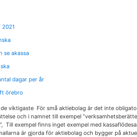
f 2021
nska
 se akassa
nska
ntal dagar per år
ft örebro
de viktigaste För små aktiebolag är det inte obligat
telse och i namnet till exempel ”verksamhetsberättel
”, Till exempel finns inget exempel med kassaflödesa
allarna är gjorda för aktiebolag och bygger på aktuel