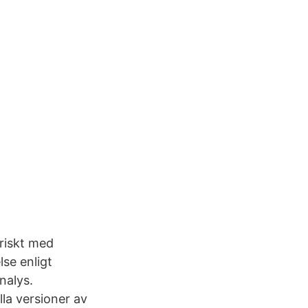
oriskt med
se enligt
nalys.
la versioner av