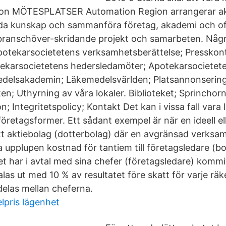
on MÖTESPLATSER Automation Region arrangerar akt
sprida kunskap och sammanföra företag, akademi och of
 branschöver-skridande projekt och samarbeten. Någ
otekarsocietetens verksamhetsberättelse; Presskont
tekarsocietetens hedersledamöter; Apotekarsocieteten
edelsakademin; Läkemedelsvärlden; Platsannonsering
n; Uthyrning av våra lokaler. Biblioteket; Sprinchorn
; Integritetspolicy; Kontakt Det kan i vissa fall vara 
företagsformer. Ett sådant exempel är när en ideell e
ett aktiebolag (dotterbolag) där en avgränsad verksa
 upplupen kostnad för tantiem till företagsledare (bo
t har i avtal med sina chefer (företagsledare) komm
alas ut med 10 % av resultatet före skatt för varje rä
delas mellan cheferna.
 elpris lägenhet