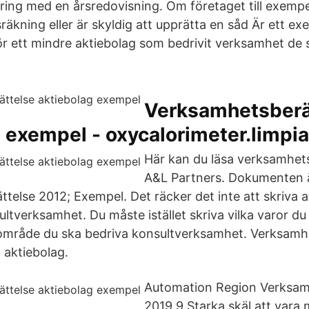
öring med en årsredovisning. Om företaget till exempe
räkning eller är skyldig att upprätta en såd Är ett e
ör ett mindre aktiebolag som bedrivit verksamhet de
Verksamhetsberä
 exempel - oxycalorimeter.limpia
Här kan du läsa verksamhets
A&L Partners. Dokumenten ä
telse 2012; Exempel. Det räcker det inte att skriva a
ultverksamhet. Du måste istället skriva vilka varor d
t område du ska bedriva konsultverksamhet. Verksamh
at aktiebolag.
Automation Region Verksam
2019 9 Starka skäl att vara 