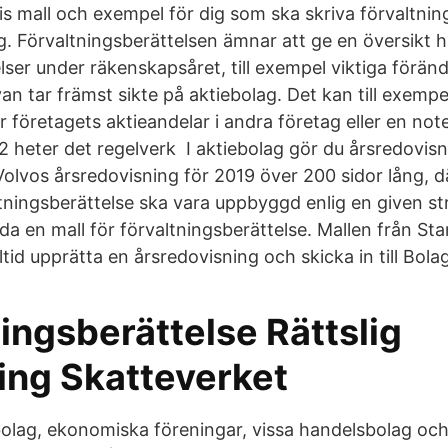
 mall och exempel för dig som ska skriva förvaltnings
g. Förvaltningsberättelsen ämnar att ge en översikt 
lser under räkenskapsåret, till exempel viktiga förän
n tar främst sikte på aktiebolag. Det kan till exempe
r företagets aktieandelar i andra företag eller en no
2 heter det regelverk I aktiebolag gör du årsredovisn
 Volvos årsredovisning för 2019 över 200 sidor lång, 
tningsberättelse ska vara uppbyggd enlig en given st
da en mall för förvaltningsberättelse. Mallen från St
ltid upprätta en årsredovisning och skicka in till Bola
ingsberättelse Rättslig
ing Skatteverket
bolag, ekonomiska föreningar, vissa handelsbolag och 