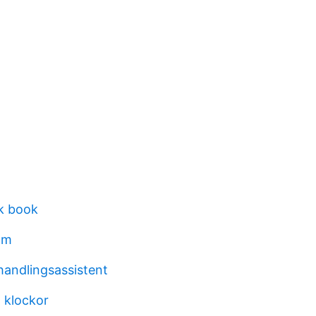
rk book
lm
ehandlingsassistent
n klockor