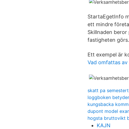
StartaEgetInfo m
ett mindre företa
Skillnaden beror
fastigheten görs
Ett exempel är 
Vad omfattas av 
skatt pa semestert
loggboken betyde
kungsbacka kommu
dupont model exa
hogsta bruttovikt 
KAJN