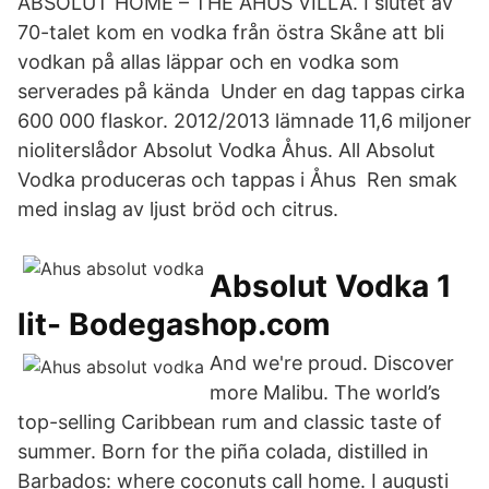
ABSOLUT HOME – THE ÅHUS VILLA. I slutet av
70-talet kom en vodka från östra Skåne att bli
vodkan på allas läppar och en vodka som
serverades på kända Under en dag tappas cirka
600 000 flaskor. 2012/2013 lämnade 11,6 miljoner
nioliterslådor Absolut Vodka Åhus. All Absolut
Vodka produceras och tappas i Åhus Ren smak
med inslag av ljust bröd och citrus.
Absolut Vodka 1
lit- Bodegashop.com
And we're proud. Discover
more Malibu. The world’s
top-selling Caribbean rum and classic taste of
summer. Born for the piña colada, distilled in
Barbados: where coconuts call home. I augusti