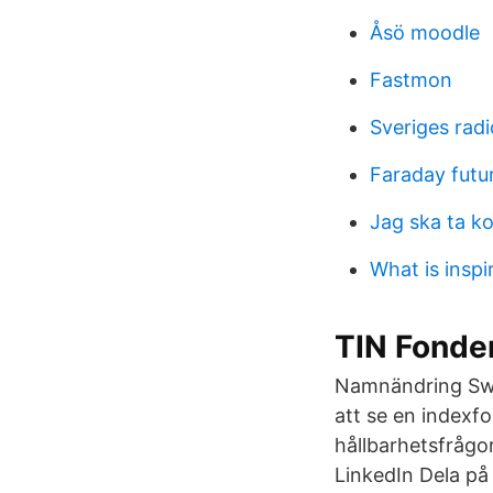
Åsö moodle
Fastmon
Sveriges rad
Faraday futu
Jag ska ta k
What is inspi
TIN Fonde
Namnändring Swe
att se en indexf
hållbarhetsfrågo
LinkedIn Dela på 