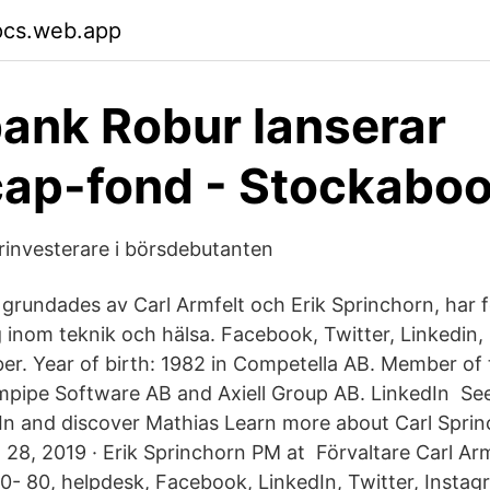
pcs.web.app
nk Robur lanserar
ap-fond - Stockabo
investerare i börsdebutanten
grundades av Carl Armfelt och Erik Sprinchorn, har 
 inom teknik och hälsa. Facebook, Twitter, Linkedin, 
. Year of birth: 1982 in Competella AB. Member of 
mpipe Software AB and Axiell Group AB. LinkedIn Se
dIn and discover Mathias Learn more about Carl Spri
 28, 2019 · Erik Sprinchorn PM at Förvaltare Carl Arm
10- 80, helpdesk, Facebook, LinkedIn, Twitter, Instag