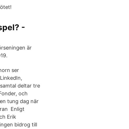
ötet!
spel? -
förseningen är
019.
horn ser
 LinkedIn,
samtal deltar tre
 Fonder, och
 en tung dag när
ran Enligt
ch Erik
ngen bidrog till