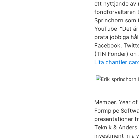
ett nyttjande av
fondförvaltaren E
Sprinchorn som t
YouTube “Det är 
prata jobbiga hål
Facebook, Twitter
(TIN Fonder) on A
Lita chantler car
Member. Year of 
Formpipe Softwa
presentationer f
Teknik & Anders
investment in a 