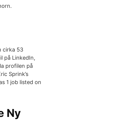
horn.
 cirka 53
l på LinkedIn,
la profilen på
ric Sprink’s
s 1 job listed on
e Ny