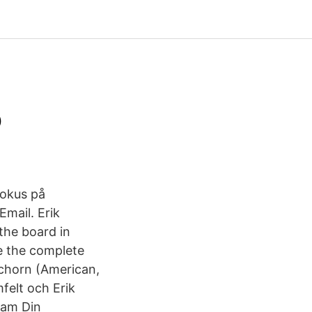
o
fokus på
Email. Erik
the board in
e the complete
nchorn (American,
felt och Erik
ram Din