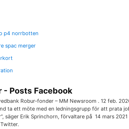
io p4 norrbotten
re spac merger
orkort
ration
r - Posts Facebook
dbank Robur-fonder – MM Newsroom . 12 feb. 2020
ond ta ett möte med en ledningsgrupp för att prata j
r”, säger Erik Sprinchorn, förvaltare på 14 mars 202
Twitter.