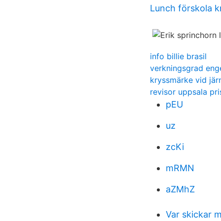
Lunch förskola 
info billie brasil
verkningsgrad eng
kryssmärke vid jär
revisor uppsala pri
pEU
uz
zcKi
mRMN
aZMhZ
Var skickar 