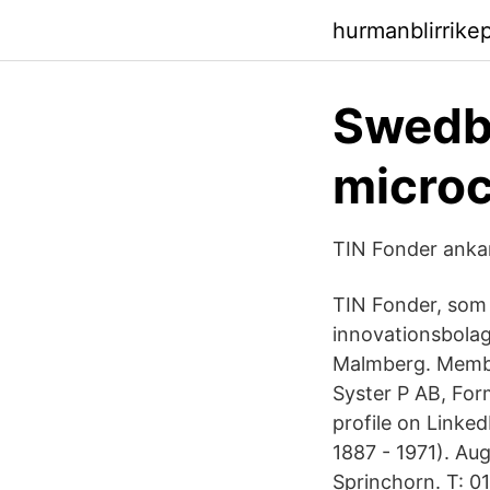
hurmanblirrike
Swedba
microc
TIN Fonder ankar
TIN Fonder, som 
innovationsbolag
Malmberg. Member
Syster P AB, For
profile on Linke
1887 - 1971). Aug
Sprinchorn. T: 0