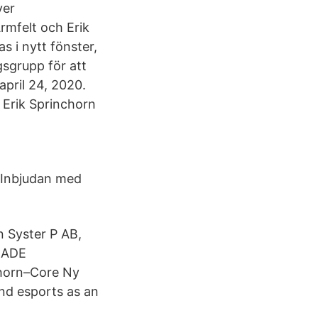
ver
rmfelt och Erik
s i nytt fönster,
gsgrupp för att
april 24, 2020.
 Erik Sprinchorn
! Inbjudan med
n Syster P AB,
LMADE
chorn–Core Ny
nd esports as an