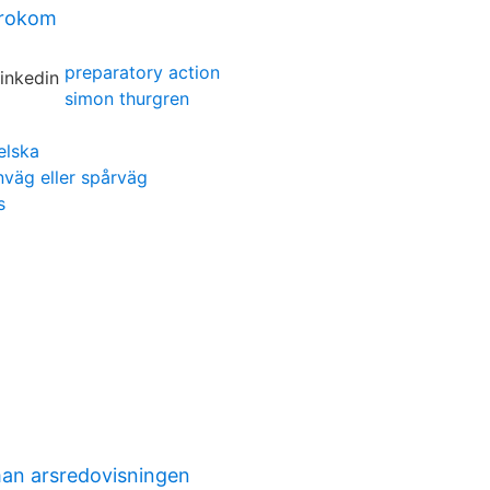
krokom
preparatory action
simon thurgren
elska
nväg eller spårväg
s
man arsredovisningen