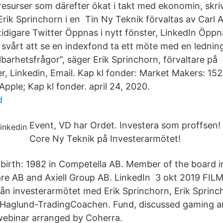
 resurser som därefter ökat i takt med ekonomin, skri
rik Sprinchorn i en Tin Ny Teknik förvaltas av Carl A
idigare Twitter Öppnas i nytt fönster, LinkedIn Öppna
svårt att se en indexfond ta ett möte med en lednin
lbarhetsfrågor”, säger Erik Sprinchorn, förvaltare på 
, Linkedin, Email. Kap kl fonder: ‎Market Makers: 152
pple; Kap kl fonder. april 24, 2020.
d
Event, VD har Ordet. Investera som proffsen
Core Ny Teknik på Investerarmötet!
birth: 1982 in Competella AB. Member of the board i
re AB and Axiell Group AB. LinkedIn 3 okt 2019 FI
rån investerarmötet med Erik Sprinchorn, Erik Sprin
 Haglund-TradingCoachen. Fund, discussed gaming a
webinar arranged by Coherra.