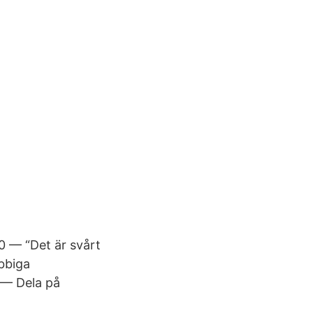
 — “Det är svårt
obbiga
1 — Dela på