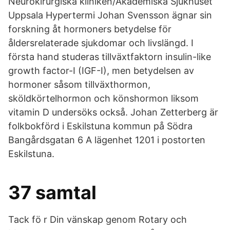
Neurokirurgiska kliniken/Akademiska Sjukhuset
Uppsala Hypertermi Johan Svensson ägnar sin
forskning åt hormoners betydelse för
åldersrelaterade sjukdomar och livslängd. I
första hand studeras tillväxtfaktorn insulin-like
growth factor-I (IGF-I), men betydelsen av
hormoner såsom tillväxthormon,
sköldkörtelhormon och könshormon liksom
vitamin D undersöks också. Johan Zetterberg är
folkbokförd i Eskilstuna kommun på Södra
Bangårdsgatan 6 A lägenhet 1201 i postorten
Eskilstuna.
37 samtal
Tack fö r Din vänskap genom Rotary och