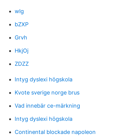
wlg
bZXP
Grvh
HkjOj
ZDZZ
Intyg dyslexi högskola
Kvote sverige norge brus
Vad innebär ce-märkning
Intyg dyslexi högskola
Continental blockade napoleon