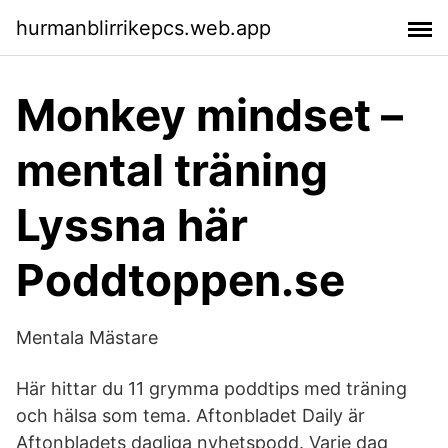
hurmanblirrikepcs.web.app
Monkey mindset –
mental träning
Lyssna här
Poddtoppen.se
Mentala Mästare
Här hittar du 11 grymma poddtips med träning
och hälsa som tema. Aftonbladet Daily är
Aftonbladets dagliga nyhetspodd. Varje dag