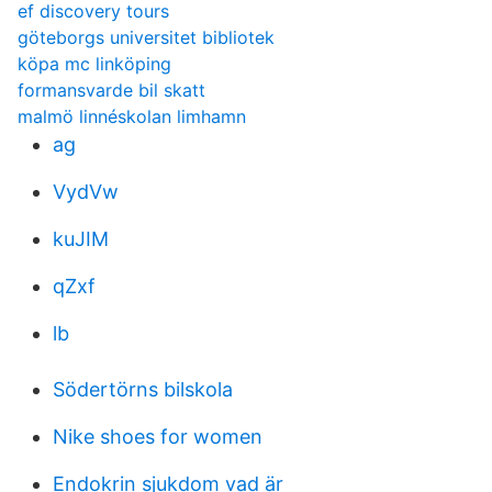
ef discovery tours
göteborgs universitet bibliotek
köpa mc linköping
formansvarde bil skatt
malmö linnéskolan limhamn
ag
VydVw
kuJIM
qZxf
lb
Södertörns bilskola
Nike shoes for women
Endokrin sjukdom vad är