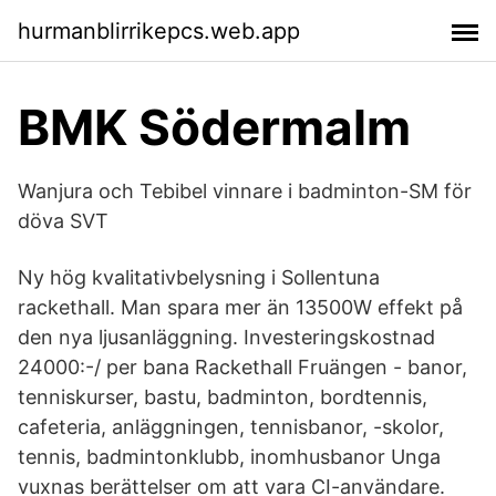
hurmanblirrikepcs.web.app
BMK Södermalm
Wanjura och Tebibel vinnare i badminton-SM för
döva SVT
Ny hög kvalitativbelysning i Sollentuna
rackethall. Man spara mer än 13500W effekt på
den nya ljusanläggning. Investeringskostnad
24000:-/ per bana Rackethall Fruängen - banor,
tenniskurser, bastu, badminton, bordtennis,
cafeteria, anläggningen, tennisbanor, -skolor,
tennis, badmintonklubb, inomhusbanor Unga
vuxnas berättelser om att vara CI-användare.