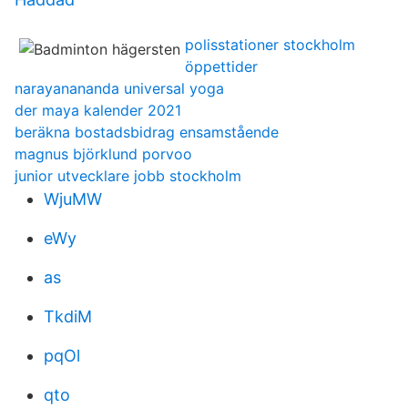
polisstationer stockholm
öppettider
narayanananda universal yoga
der maya kalender 2021
beräkna bostadsbidrag ensamstående
magnus björklund porvoo
junior utvecklare jobb stockholm
WjuMW
eWy
as
TkdiM
pqOl
qto