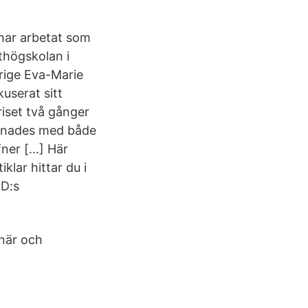
har arbetat som
thögskolan i
erige Eva-Marie
kuserat sitt
riset två gånger
önades med både
fner […] Här
iklar hittar du i
vD:s
när och