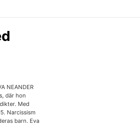
ed
a EVA NEANDER
s, där hon
 dikter. Med
45. Narcissism
deras barn. Eva