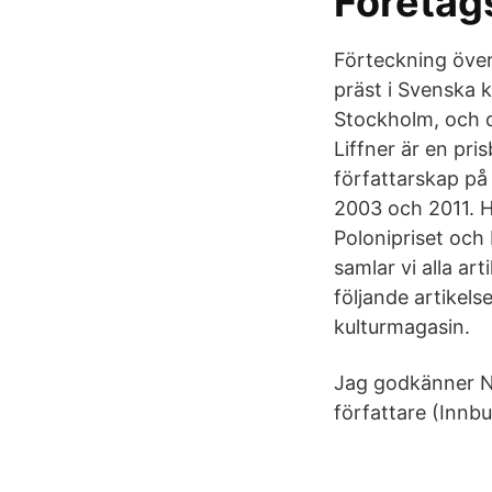
Företag
Förteckning över
präst i Svenska 
Stockholm, och d
Liffner är en pri
författarskap på 
2003 och 2011.
Polonipriset och 
samlar vi alla art
följande artikels
kulturmagasin.
Jag godkänner No
författare (Innbu