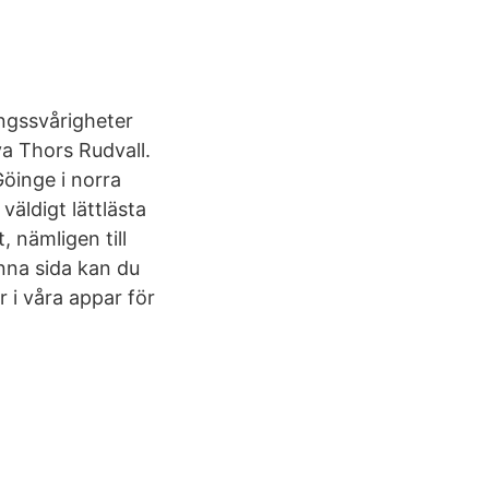
ngssvårigheter
va Thors Rudvall.
öinge i norra
väldigt lättlästa
, nämligen till
enna sida kan du
 i våra appar för