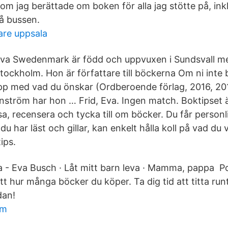
m jag berättade om boken för alla jag stötte på, ink
på bussen.
are uppsala
va Swedenmark är född och uppvuxen i Sundsvall men
tockholm. Hon är författare till böckerna Om ni inte 
upp med vad du önskar (Ordberoende förlag, 2016, 20
tröm har hon … Frid, Eva. Ingen match. Boktipset är
sa, recensera och tycka till om böcker. Du får personl
u har läst och gillar, kan enkelt hålla koll på vad du v
ips.
va - Eva Busch · Låt mitt barn leva · Mamma, pappa Po
 hur många böcker du köper. Ta dig tid att titta run
dan!
lm