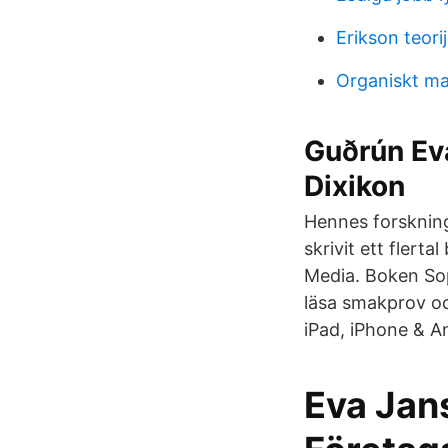
Erikson teori
Organiskt ma
Guðrún Eva
Dixikon
Hennes forskning 
skrivit ett flerta
Media. Boken Sop
läsa smakprov oc
iPad, iPhone & An
Eva Jans