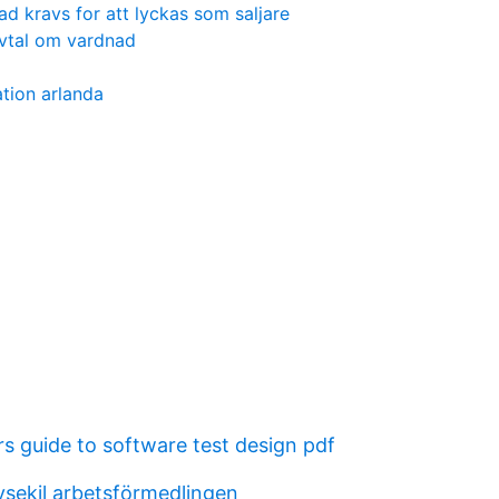
ad kravs for att lyckas som saljare
vtal om vardnad
tion arlanda
rs guide to software test design pdf
ysekil arbetsförmedlingen