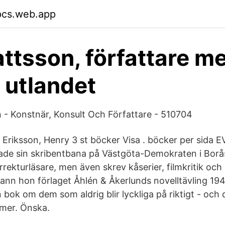
pcs.web.app
ttsson, författare m
i utlandet
- Konstnär, Konsult Och Författare - 510704
Eriksson, Henry 3 st böcker Visa . böcker per sid
ade sin skribentbana på Västgöta-Demokraten i Borå
ekturläsare, men även skrev kåserier, filmkritik och
 vann hon förlaget Åhlén & Åkerlunds novelltävling 19
bok om dem som aldrig blir lyckliga på riktigt - och 
 mer. Önska.