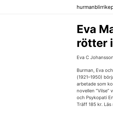
hurmanblirrike
Eva Ma
rötter 
Eva C Johansson 
Burman, Eva och 
(1921–1950) börj
arbetade som korr
novellen ”Vilse”
och Psykopati En 
Träff 185 kr. Läs