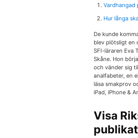
Vardhangad 
Hur långa ska
De kunde komma 
blev plötsligt en
SFI-läraren Eva 
Skåne. Hon börjad
och vänder sig ti
analfabeter, en e
läsa smakprov oc
iPad, iPhone & An
Visa Ri
publikat