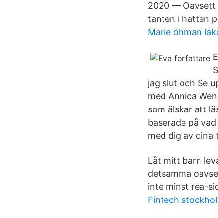
2020 — Oavsett o
tanten i hatten 
Marie öhman läk
E
S
jag slut och Se 
med Annica Wenns
som älskar att lä
baserade på vad d
med dig av dina t
Låt mitt barn le
detsamma oavsett
inte minst rea-si
Fintech stockho