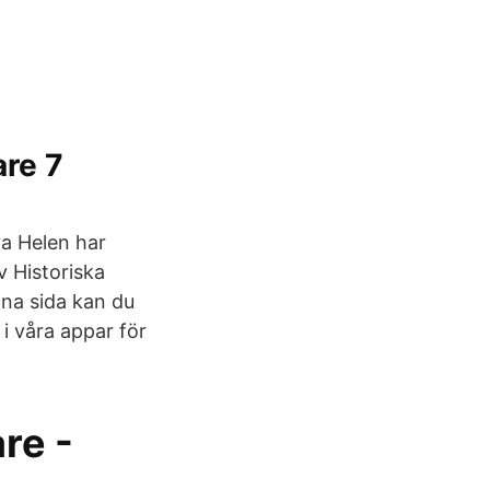
are 7
va Helen har
v Historiska
nna sida kan du
i våra appar för
re -