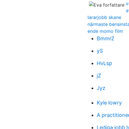
v
a
lararjobb skane
närmaste bensinsta
ende momo film
BmmrZ
yS
HvLsp
jZ
Jyz
Kyle lowry
A practitione
Lediga jobb l