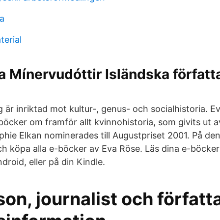
ja
terial
 Mínervudóttir Isländska författ
är inriktad mot kultur-, genus- och socialhistoria. E
l böcker om framför allt kvinnohistoria, som givits ut a
hie Elkan nominerades till Augustpriset 2001. På de
h köpa alla e-böcker av Eva Röse. Läs dina e-böcker 
droid, eller på din Kindle.
on, journalist och författa