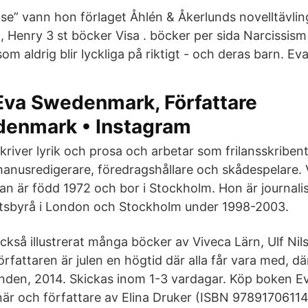
lse” vann hon förlaget Åhlén & Åkerlunds novelltävli
, Henry 3 st böcker Visa . böcker per sida Narcissis
 aldrig blir lyckliga på riktigt - och deras barn. Eva
Eva Swedenmark, Författare
enmark • Instagram
kriver lyrik och prosa och arbetar som frilansskribent
anusredigerare, föredragshållare och skådespelare. 
n är född 1972 och bor i Stockholm. Hon är journali
etsbyrå i London och Stockholm under 1998-2003.
ckså illustrerat många böcker av Viveca Lärn, Ulf Ni
örfattaren är julen en högtid där alla får vara med, där 
bunden, 2014. Skickas inom 1-3 vardagar. Köp boken Ev
är och författare av Elina Druker (ISBN 9789170611