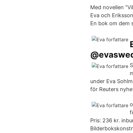
Med novellen ”Vi
Eva och Eriksson
En bok om dem som
@evaswed
S
m
under Eva Sohlma
för Reuters nyh
o
f
Pris: 236 kr. in
Bilderbokskonstn