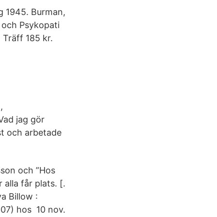
ng 1945. Burman,
m och Psykopati
 Träff 185 kr.
,
Vad jag gör
st och arbetade
lsson och ”Hos
alla får plats. [.
a Billow :
407) hos 10 nov.