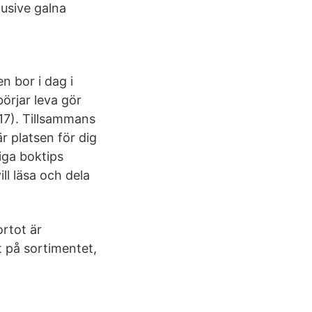
lusive galna
 bor i dag i
börjar leva gör
17). Tillsammans
 platsen för dig
iga boktips
ill läsa och dela
rtot är
t på sortimentet,