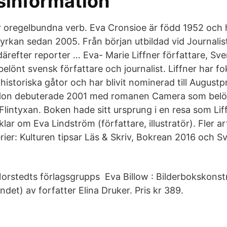
sinformation
 oregelbundna verb. Eva Cronsioe är född 1952 och 
kyrkan sedan 2005. Från början utbildad vid Journalis
ärefter reporter … Eva- Marie Liffner författare, Sv
sbelönt svensk författare och journalist. Liffner har fo
historiska gåtor och har blivit nominerad till Augustp
 Hon debuterade 2001 med romanen Camera som bel
Flintyxan. Boken hade sitt ursprung i en resa som Lif
iklar om Eva Lindström (författare, illustratör). Fler art
erier: Kulturen tipsar Läs & Skriv, Bokrean 2016 och S
rstedts förlagsgrupps Eva Billow : Bilderbokskonst
ndet) av forfatter Elina Druker. Pris kr 389.