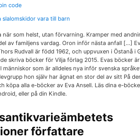
pin code
 slalomskidor vara till barn
när som helst, utan förvarning. Kramper med andni
 del av familjens vardag. Oron inför nästa anfall […] E
Thors Rudvall är född 1962, och uppvuxen i Östanå i G
e skriva böcker för Vilja förlag 2015. Evas böcker är 
ll människor som är alldeles nya inför svenska språket
levgrupp hon själv har ägnat en stor del av sitt På d
h köpa alla e-böcker av Eva Ansell. Läs dina e-böcker
droid, eller på din Kindle.
ksantikvarieämbetets
ioner författare