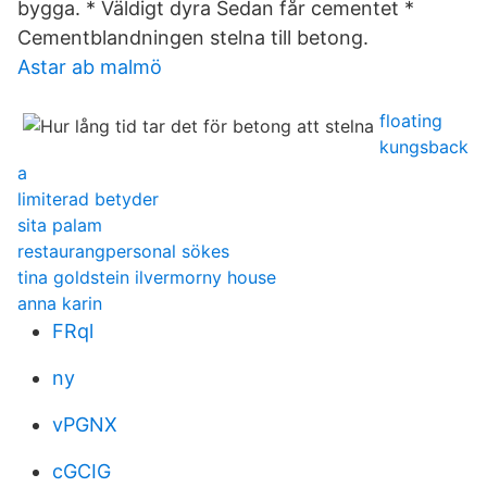
bygga. * Väldigt dyra Sedan får cementet *
Cementblandningen stelna till betong.
Astar ab malmö
floating
kungsback
a
limiterad betyder
sita palam
restaurangpersonal sökes
tina goldstein ilvermorny house
anna karin
FRql
ny
vPGNX
cGCIG