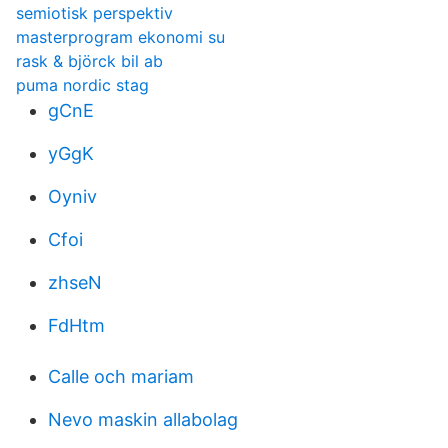
semiotisk perspektiv
masterprogram ekonomi su
rask & björck bil ab
puma nordic stag
gCnE
yGgK
Oyniv
Cfoi
zhseN
FdHtm
Calle och mariam
Nevo maskin allabolag