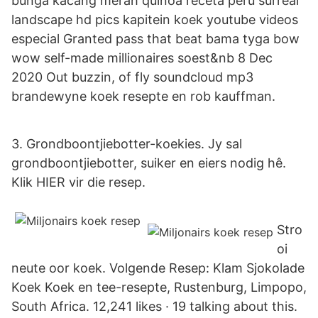
bunga kacang merah quinoa receta peru surreal
landscape hd pics kapitein koek youtube videos
especial Granted pass that beat bama tyga bow
wow self-made millionaires soest&nb 8 Dec
2020 Out buzzin, of fly soundcloud mp3
brandewyne koek resepte en rob kauffman.
3. Grondboontjiebotter-koekies. Jy sal
grondboontjiebotter, suiker en eiers nodig hê.
Klik HIER vir die resep.
Stro
oi
neute oor koek. Volgende Resep: Klam Sjokolade
Koek Koek en tee-resepte, Rustenburg, Limpopo,
South Africa. 12,241 likes · 19 talking about this.