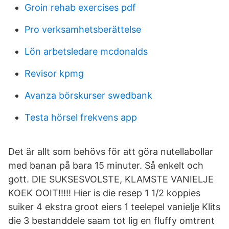
Groin rehab exercises pdf
Pro verksamhetsberättelse
Lön arbetsledare mcdonalds
Revisor kpmg
Avanza börskurser swedbank
Testa hörsel frekvens app
Det är allt som behövs för att göra nutellabollar
med banan på bara 15 minuter. Så enkelt och
gott. DIE SUKSESVOLSTE, KLAMSTE VANIELJE
KOEK OOIT!!!!! Hier is die resep 1 1/2 koppies
suiker 4 ekstra groot eiers 1 teelepel vanielje Klits
die 3 bestanddele saam tot lig en fluffy omtrent