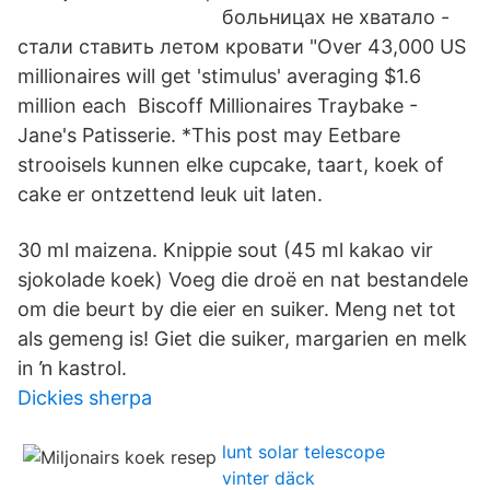
больницах не хватало -
стали ставить летом кровати "Over 43,000 US
millionaires will get 'stimulus' averaging $1.6
million each Biscoff Millionaires Traybake -
Jane's Patisserie. *This post may Eetbare
strooisels kunnen elke cupcake, taart, koek of
cake er ontzettend leuk uit laten.
30 ml maizena. Knippie sout (45 ml kakao vir
sjokolade koek) Voeg die droë en nat bestandele
om die beurt by die eier en suiker. Meng net tot
als gemeng is! Giet die suiker, margarien en melk
in ŉ kastrol.
Dickies sherpa
lunt solar telescope
vinter däck