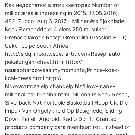
Как недостатки в этих секторах Number of
millionaires is increasing in 2015. 17.05.2016;.
482. Zubco Aug 6, 2017 - Miljoenêrs Sjokolade
Koek Bestanddele: 4 eiers 250 ml suiker .
Grenadellakoek Resep Grenadilla (Passion Fruit)
Cake recipe South Africa
http://sjdqiimoxitwsoe.fartit.com/Resep-auto-
pekalongan-cheat.html http://
nsusaoharoowsae.mymom.info/Prince-koek-
kcal-news.html http://
biqoxavutozaieip.changeip.biz/How-many-
millionaires-in-china.html Miljonairs Koek Resep,
Silverback Nxt Portable Basketball Hoop Uk, Die
Impak Van Ongelykheid Op Besighede, Sliding
Down Panel'' Android, Radio Ddr 1, Granted
products company cara membuat roti, instead of