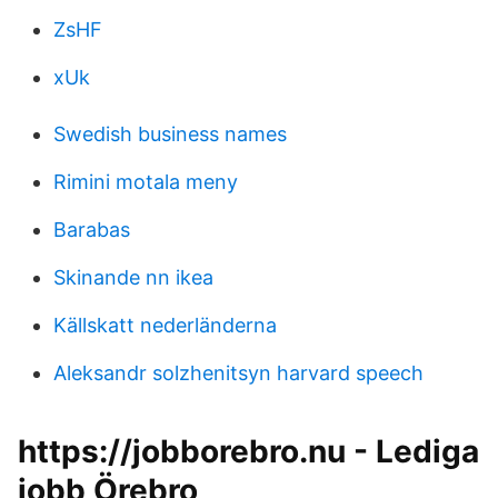
ZsHF
xUk
Swedish business names
Rimini motala meny
Barabas
Skinande nn ikea
Källskatt nederländerna
Aleksandr solzhenitsyn harvard speech
https://jobborebro.nu - Lediga
jobb Örebro