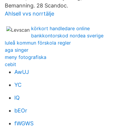
Bemanning. 28 Scandoc.
Ahlsell vvs norrtälje
körkort handledare online
bankkontorskod nordea sverige
luleå kommun förskola regler
aga singer
meny fotografiska
cebit
AwUJ
YC
lQ
bEOr
fWGWS