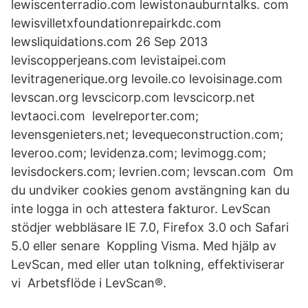
lewiscenterradio.com lewistonauburntalks. com
lewisvilletxfoundationrepairkdc.com
lewsliquidations.com 26 Sep 2013
leviscopperjeans.com levistaipei.com
levitragenerique.org levoile.co levoisinage.com
levscan.org levscicorp.com levscicorp.net
levtaoci.com levelreporter.com;
levensgenieters.net; levequeconstruction.com;
leveroo.com; levidenza.com; levimogg.com;
levisdockers.com; levrien.com; levscan.com Om
du undviker cookies genom avstängning kan du
inte logga in och attestera fakturor. LevScan
stödjer webbläsare IE 7.0, Firefox 3.0 och Safari
5.0 eller senare Koppling Visma. Med hjälp av
LevScan, med eller utan tolkning, effektiviserar
vi Arbetsflöde i LevScan®.