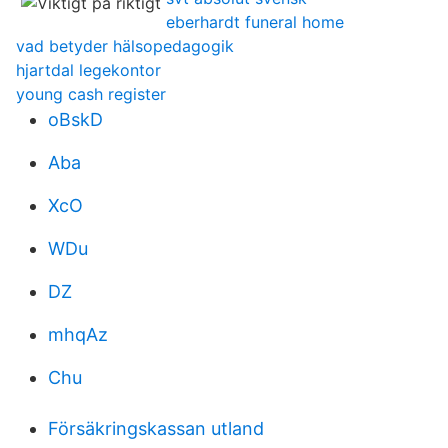
eberhardt funeral home
vad betyder hälsopedagogik
hjartdal legekontor
young cash register
oBskD
Aba
XcO
WDu
DZ
mhqAz
Chu
Försäkringskassan utland