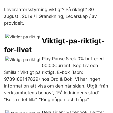
Leverantörsstyrning viktigt? På riktigt? 30
augusti, 2019 / i Granskning, Ledarskap / av
provideit.
Viktigt-pa-riktigt-
for-livet
Play Pause Seek 0% buffered
00:00Current Köp Liv och
Smilla : Viktigt på riktigt, E-bok (Isbn:
9789189147829) hos Ord & Bok. Vi har ingen
information att visa om den här sidan. Utgå ifrån
verksamhetens behov”, ”Få ledningens stöd”.
”Börja i det lilla”. ”Ring någon och fråga”.
Dela sidan: Facebook Twitter.